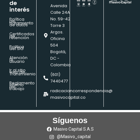
de
l
Avenida
interés
i
Calle 24A
d
No. 59-42
Política
de
tratamiento
e
de datos
Torre 3
Argos.
Certificados
de
retención
Oficina
504
Politica
del SIG
Bogotá,
Atención
DC -
al
usuario
Colombia
Ir al sitio
web de
Transmilenio
(601)
7440477
Reglamento
interno
de
trabajo
radicacioncorrespondencia@
masivocapital.co
Síguenos
Masivo Capital S.A.S
@Masivo_capital