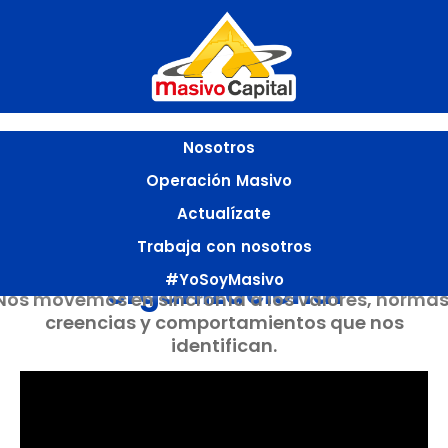
Skip
to
content
Nosotros
Operación Masivo
Actualízate
Conoce nuestra identidad
Trabaja con nosotros
#YoSoyMasivo
organizacional
Nos movemos en sincronía a los valores, normas
creencias y comportamientos que nos
identifican.