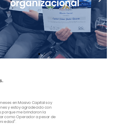
organizacional
Te
Involucramos a los más pequeños
e
Festejamos tus logros.
te 
de la casa a nuestras actividades.
d
x
t
s
l
i
d
e
s.
 meses en Masivo Capital soy
ones y estoy agradecido con
s porque me brindaron la
jar como Operador a pesar de
mi edad".