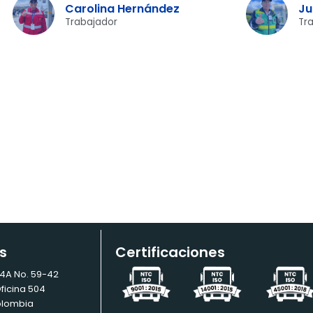
Carolina Hernández
Ju
Trabajador
Tr
s
Certificaciones
24A No. 59-42
Oficina 504
olombia