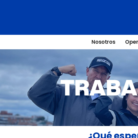
Skip
to
content
Nosotros
Oper
¿Qué esper