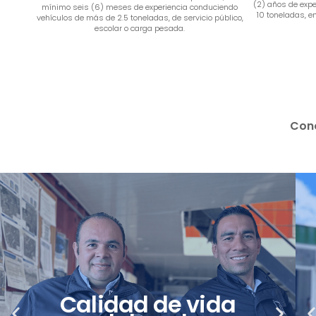
(2) años de exp
mínimo seis (6) meses de experiencia conduciendo
10 toneladas, e
vehículos de más de 2.5 toneladas, de servicio público,
escolar o carga pesada.
Cono
Reconocimiento
Aliados educativas
a los mejores
Calidad de vida
P
N
P