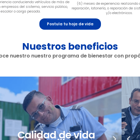
eriencia conduciendo vehículos de más de
(6) meses de experiencia realizando 
n empresas del sistema, servicio público,
reparación, latonería, o reparación de si
escolar o carga pesada.
y/o electrónicos.
Postula tu hoja de vida
Nuestros beneficios
ce nuestro nuestro programa de bienestar con propó
Evaluación de
desempeño y
Nacimientos
desarrollo
Calidad de vida
N
P