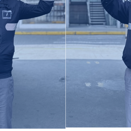
guerrer@s q
tes.
o con acuerdos
Y con la acti