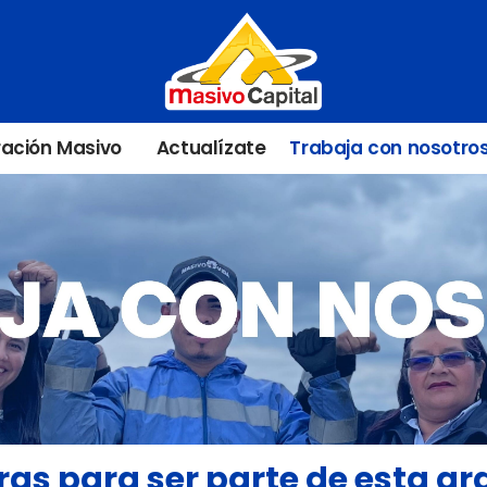
ación Masivo
Actualízate
Trabaja con nosotro
as para ser parte de esta gr